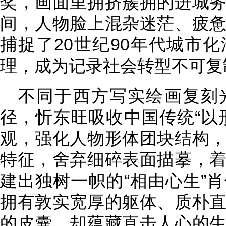
奖，画面里拥挤簇拥的进城
间，人物脸上混杂迷茫、疲
捕捉了20世纪90年代城市
理，成为记录社会转型不可复
不同于西方写实绘画复刻
径，忻东旺吸收中国传统“以
观，强化人物形体团块结构
特征，舍弃细碎表面描摹，
建出独树一帜的“相由心生”
拥有敦实宽厚的躯体、质朴
的皮囊，却蕴藏直击人心的