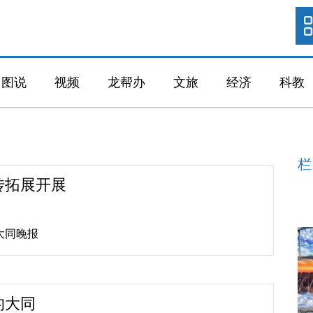
图说
视频
龙帮办
文旅
经济
科教
栏
传拓展开展
:大同晚报
的大同