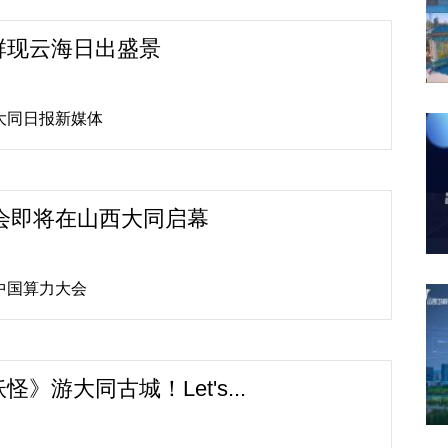
群现云海日出盛景
源:大同日报新媒体
大会即将在山西大同启幕
源:中国算力大会
》游大同古城！Let's...