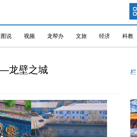
图说
视频
龙帮办
文旅
经济
科教
——龙壁之城
栏