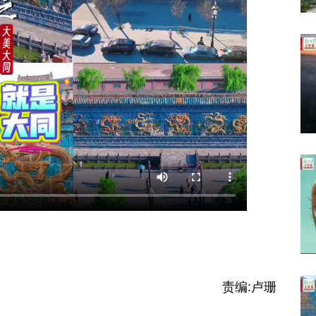
责编:
卢珊