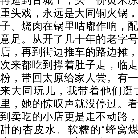
再逛到古城里，买一份黄米
重头戏，永远是大同铜火锅
子、烧肉在锅里咕嘟作响，
意足。从开了几十年的老字
店，再到街边推车的路边摊
次来都吃到撑着肚子走，临
粉，带回太原给家人尝。有
来大同玩儿，我带着他们逛
里，她的惊叹声就没停过。
到卖吃的小店更是走不动路
甜的杏皮水、软糯的“蜂窝