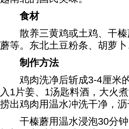
食材
散养三黄鸡或土鸡、干榛蘑
蘑等。东北土豆粉条、胡萝卜
制作方法
鸡肉洗净后斩成3-4厘米
入1片姜、1汤匙料酒，大火
捞出鸡肉用温水冲洗干净，沥
干榛蘑用温水浸泡30分钟