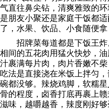
气直往鼻尖钻，清爽雅致的环
是朋友小聚还是家庭干饭都适
了，水果、饮品、小食随便拿
招牌菜每道都是下饭王炸。
相间的五花肉用猛火快炒，油
汁裹满每片肉，肉片香嫩不柴
吃法是直接浇在米饭上拌匀，
碗都没够。辣烧鸡脚，软糯星
骨的程度，卤香打底再裹上赣
滋味，越嚼越香，辣度刚好够