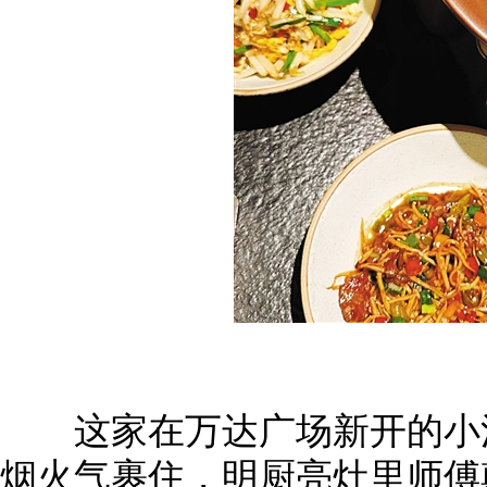
这家在万达广场新开的小江
烟火气裹住，明厨亮灶里师傅