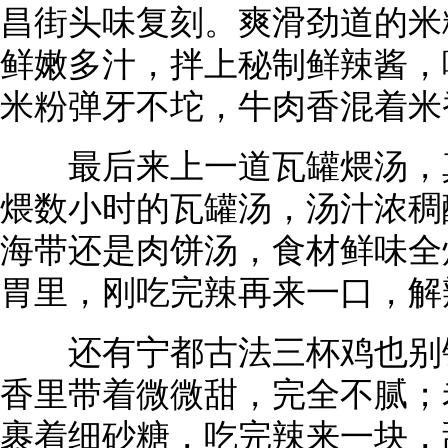
昌街头味复刻。爽滑劲道的米
鲜嫩多汁，拌上秘制鲜辣酱，
米粉弹牙不坨，牛肉香混着米
最后来上一道瓦罐煨汤，真
煨数小时的瓦罐汤，汤汁浓稠
海带还是肉饼汤，食材鲜味全
胃里，刚吃完辣再来一口，解
还有宁都古法三杯鸡也别错
香里带着微微甜，完全不腻；
裹着细砂糖，吃完辣来一块，