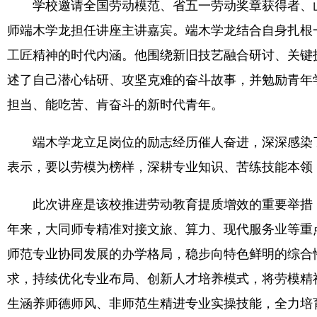
学校邀请全国劳动模范、省五一劳动奖章获得者、山
师端木学龙担任讲座主讲嘉宾。端木学龙结合自身扎根
工匠精神的时代内涵。他围绕新旧技艺融合研讨、关键
述了自己潜心钻研、攻坚克难的奋斗故事，并勉励青年
担当、能吃苦、肯奋斗的新时代青年。
端木学龙立足岗位的励志经历催人奋进，深深感染了
表示，要以劳模为榜样，深耕专业知识、苦练技能本领
此次讲座是该校推进劳动教育提质增效的重要举措，
年来，大同师专精准对接文旅、算力、现代服务业等重
师范专业协同发展的办学格局，稳步向特色鲜明的综合
求，持续优化专业布局、创新人才培养模式，将劳模精
生涵养师德师风、非师范生精进专业实操技能，全力培