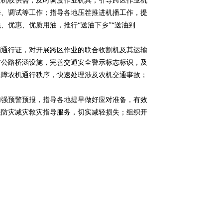
机收供需，及时调度作业机具；引导跨区作业机
修、调试等工作；指导各地压茬推进机播工作，提
、优惠、优质用油，推行“送油下乡”“送油到
通行证，对开展跨区作业的联合收割机及其运输
村公路桥涵设施，完善交通安全警示标志标识，及
保障农机通行秩序，快速处理涉及农机交通事故；
强预警预报，指导各地提早做好应对准备，有效
展防灾减灾救灾指导服务，切实减轻损失；组织开