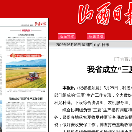
版面导航
标题导航
2026年08月06日 星期四
【千方百
我省成立“三
本报讯
（记者崔如意）5月29日，我
部门组成的“三夏”生产工作专班，全力做
种足种满。下设综合协调组、农机服务组
综合协调组负责“三夏”生产指挥调度和
务，督促各地落实夏收夏种夏管各项政策
资；做好麦收安保工作，排查打击垄断收