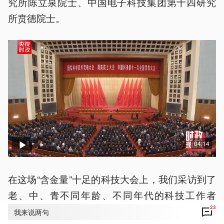
究所陈立泉院士、中国电子科技集团第十四研究
所贲德院士。
04:14
在这场“含金量”十足的科技大会上，我们采访到了
老、中、青不同年龄、不同年代的科技工作者
23
们。如何看待此次获奖？未来的梦想是什么？对
我来说两句